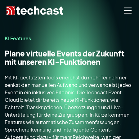
KI Features
Plane virtuelle Events der Zukunft
mit unseren KI-Funktionen
Mit KI-gestützten Tools erreichst du mehr Teilnehmer,
senkst den manuellen Aufwand und verwandelst jedes
Event in ein inklusives Erlebnis. Die Techcast Event
Cloud bietet dir bereits heute KI-Funktionen, wie
Echtzeit-Transkriptionen, Übersetzungen und Live-
Untertitelung für deine Zielgruppen. In Kürze kommen
Features wie automatische Zusammenfassungen,
Sprechererkennung und intelligente Content-
Aufbereitung dazu – für mehr Reichweite, weniger