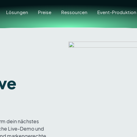
Lösungen
Preise
Ressourcen
Event-Produktion
ive
orm dein nächstes
liche Live-Demo und
 und markengerechte