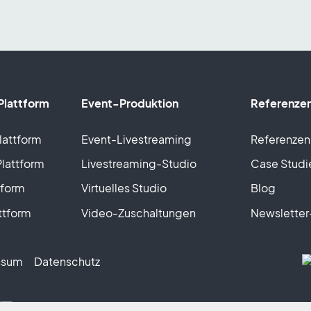
Plattform
Event-Produktion
Referenze
Plattform
Event-Livestreaming
Referenzen
Plattform
Livestreaming-Studio
Case Studi
tform
Virtuelles Studio
Blog
ttform
Video-Zuschaltungen
Newslette
ssum
Datenschutz